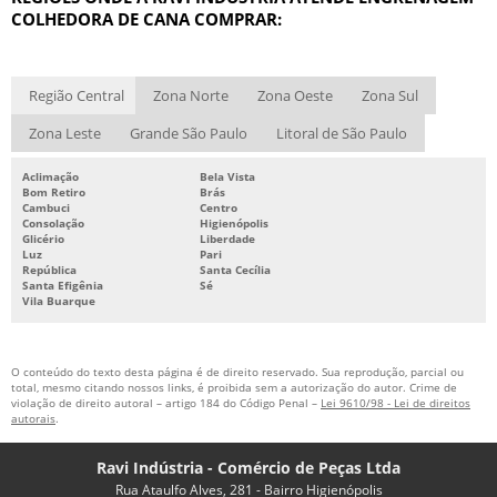
COLHEDORA DE CANA COMPRAR:
Região Central
Zona Norte
Zona Oeste
Zona Sul
Zona Leste
Grande São Paulo
Litoral de São Paulo
Aclimação
Bela Vista
Bom Retiro
Brás
Cambuci
Centro
Consolação
Higienópolis
Glicério
Liberdade
Luz
Pari
República
Santa Cecília
Santa Efigênia
Sé
Vila Buarque
O conteúdo do texto desta página é de direito reservado. Sua reprodução, parcial ou
total, mesmo citando nossos links, é proibida sem a autorização do autor. Crime de
violação de direito autoral – artigo 184 do Código Penal –
Lei 9610/98 - Lei de direitos
autorais
.
Ravi Indústria - Comércio de Peças Ltda
Rua Ataulfo Alves, 281 - Bairro Higienópolis