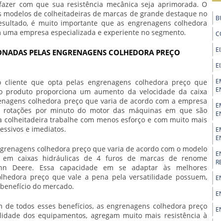
fazer com que sua resistência mecânica seja aprimorada. O
s modelos de colheitadeiras de marcas de grande destaque no
B
esultado, é muito importante que as
engrenagens colhedora
 uma empresa especializada e experiente no segmento.
C
E
ONADAS PELAS ENGRENAGENS COLHEDORA PREÇO
E
E
o cliente que opta pelas
engrenagens colhedora preço
que
E
o produto proporciona um aumento da velocidade da caixa
enagens colhedora preço
que varia de acordo com a empresa
E
e rotações por minuto do motor das máquinas em que são
E
 a colheitadeira trabalhe com menos esforço e com muito mais
essivos e imediatos.
E
E
grenagens colhedora preço
que varia de acordo com o modelo
E
 em caixas hidráulicas de 4 furos de marcas de renome
R
ohn Deere. Essa capacidade em se adaptar às melhores
lhedora preço
que vale a pena pela versatilidade possuem,
E
-benefício do mercado.
E
m de todos esses benefícios, as
engrenagens colhedora preço
E
lidade dos equipamentos, agregam muito mais resistência à