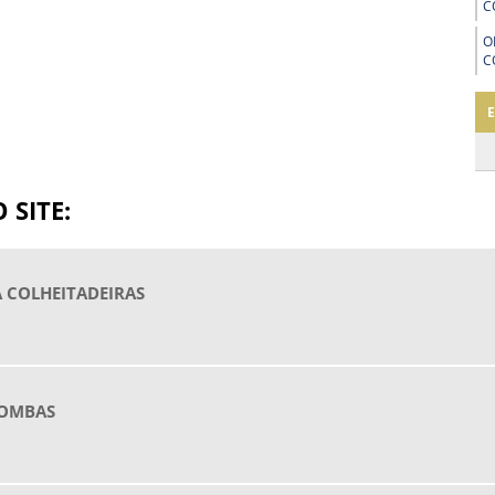
C
O
C
 SITE:
 COLHEITADEIRAS
BOMBAS