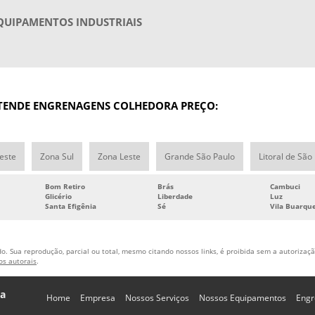
QUIPAMENTOS INDUSTRIAIS
ATENDE ENGRENAGENS COLHEDORA PREÇO:
este
Zona Sul
Zona Leste
Grande São Paulo
Litoral de São
Bom Retiro
Brás
Cambuci
Glicério
Liberdade
Luz
Santa Efigênia
Sé
Vila Buarqu
o. Sua reprodução, parcial ou total, mesmo citando nossos links, é proibida sem a autorização
tos autorais
.
da
Home
Empresa
Nossos Serviços
Nossos Equipamentos
Engr