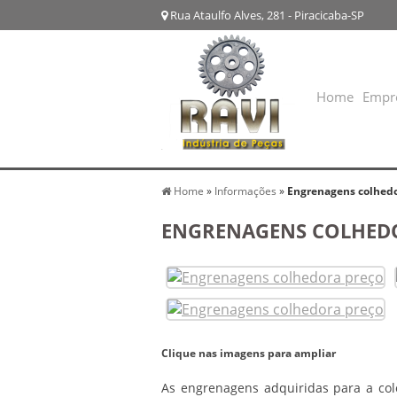
Rua Ataulfo Alves, 281 - Piracicaba-SP
Home
Empr
Home
»
Informações
»
Engrenagens colhedo
ENGRENAGENS COLHED
Clique nas imagens para ampliar
As engrenagens adquiridas para a col