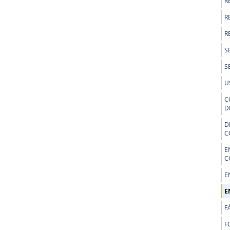
R
R
R
S
S
U
C
D
D
C
E
C
E
E
F
F