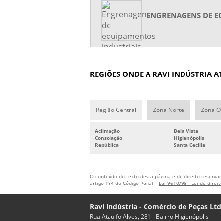
ENGRENAGENS DE E
REGIÕES ONDE A RAVI INDÚSTRIA 
Região Central
Zona Norte
Zona O
Aclimação
Bela Vista
Consolação
Higienópolis
República
Santa Cecília
O conteúdo do texto desta página é de direito reservad
artigo 184 do Código Penal –
Lei 9610/98 - Lei de direi
Ravi Indústria - Comércio de Peças Lt
Rua Ataulfo Alves, 281 - Bairro Higienópolis