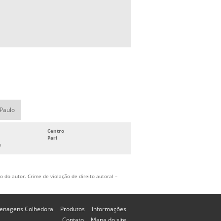
 Paulo
Centro
Pari
e
 do autor. Crime de violação de direito autoral –
enagens Colhedora
Produtos
Informações
Contato
Mapa do site