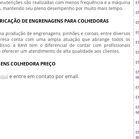
 manutenções são realizadas com menos frequência e a máquina
E
ada, mantendo seu pleno desempenho por muito mais tempo.
E
ABRICAÇÃO DE ENGRENAGENS PARA COLHEDORAS
E
E
na produção de engrenagens, pinhões e coroas, entre diversos
presa conta com uma ampla atuação que abrange todos os
E
disso, a RAVI tem o diferencial de contar com profissionais
a oferecer um atendimento de alta qualidade aos clientes.
E
E
GENS COLHEDORA PREÇO
E
aqui
e entre em contato por email.
I
E
E
E
M
E
E
R