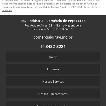
O conteúdo do texto desta página é de direito reservado. Sua reprodução, parcial ou
total, mesmo citando nossos links, é proibida sem a autorização do autor. Crime de
violação de direito autoral – artigo 184 do Código Penal –
Lei 9610/98 - Lei de direitos
autorais
.
Ravi Indústria - Comércio de Peças Ltda
Rua Ataulfo Alves, 281 - Bairro Higienópolis
Piracicaba-SP - CEP: 13424-370
comercial@ravi.ind.br
3432-3221
19
Home
Empresa
Nossos Serviços
Nossos Equipamentos