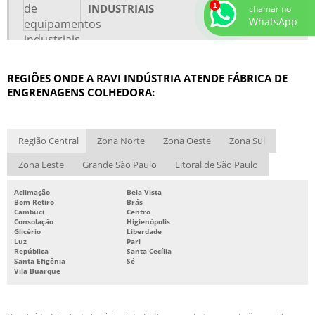
INDUSTRIAIS
chamar no
WhatsApp
REGIÕES ONDE A RAVI INDÚSTRIA ATENDE FÁBRICA DE
ENGRENAGENS COLHEDORA:
Região Central
Zona Norte
Zona Oeste
Zona Sul
Zona Leste
Grande São Paulo
Litoral de São Paulo
Aclimação
Bela Vista
Bom Retiro
Brás
Cambuci
Centro
Consolação
Higienópolis
Glicério
Liberdade
Luz
Pari
República
Santa Cecília
Santa Efigênia
Sé
Vila Buarque