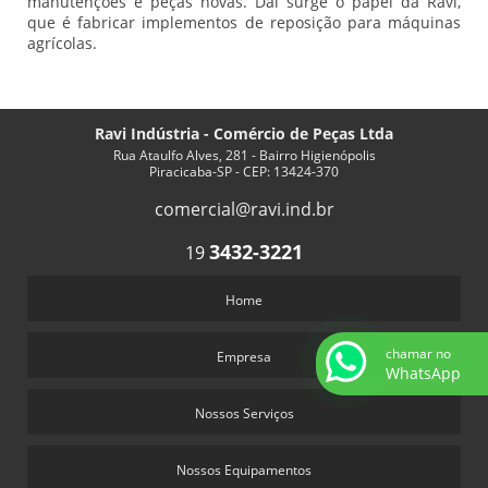
manutenções e peças novas. Daí surge o papel da Ravi,
que é fabricar implementos de reposição para máquinas
agrícolas.
Ravi Indústria - Comércio de Peças Ltda
Rua Ataulfo Alves, 281 - Bairro Higienópolis
Piracicaba-SP - CEP: 13424-370
comercial@ravi.ind.br
3432-3221
19
Home
chamar no
Empresa
WhatsApp
Nossos Serviços
Nossos Equipamentos